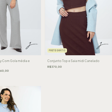
FRETE GRÁTIS
y Com Gola média e
Conjunto Top e Saia midi Canelado
R$370,00
60,00