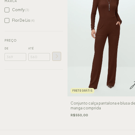
MARCA
Comfy
(3)
Flor De Lis
(4)
PREÇO
DE
ATÉ
FRETE GRÁTIS
Conjunto calça pantalona e blusa d
manga comprida
R$550,00