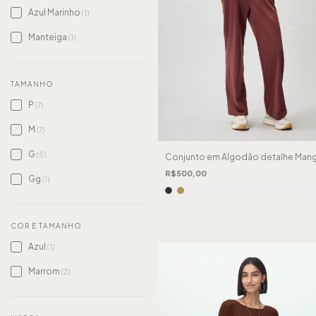
Azul Marinho
(1)
Manteiga
(1)
TAMANHO
P
(7)
M
(7)
G
(5)
Conjunto em Algodão detalhe Man
R$500,00
Gg
(1)
COR E TAMANHO
Azul
(1)
Marrom
(2)