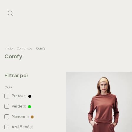
Início
.
Conjuntos
.
Comfy
Comfy
Filtrar por
COR
Preto
(3)
Verde
(1)
Marrom
(1)
Azul Bebê
(1)