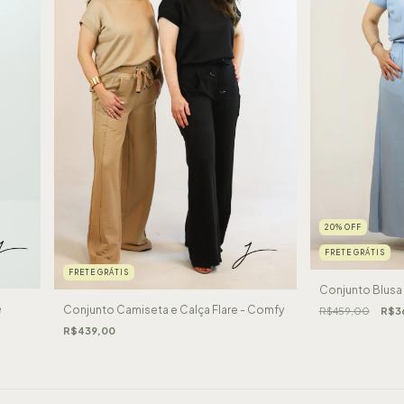
20
%
OFF
FRETE GRÁTIS
FRETE GRÁTIS
Conjunto Blusa 
e
Conjunto Camiseta e Calça Flare - Comfy
R$459,00
R$3
R$439,00