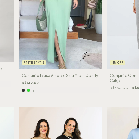
FRETE GRÁTIS
11
%
OFF
ga
Conjunto Blusa Ampla e Saia Midi - Comfy
Conjunto Comf
Calça
R$519,00
R$630,00
R$5
+1