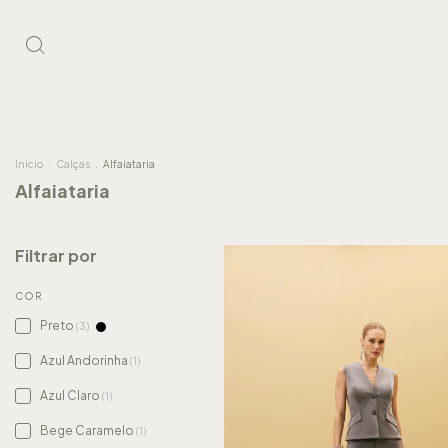
Início
.
Calças
.
Alfaiataria
Alfaiataria
Filtrar por
COR
Preto
(3)
Azul Andorinha
(1)
Azul Claro
(1)
Bege Caramelo
(1)