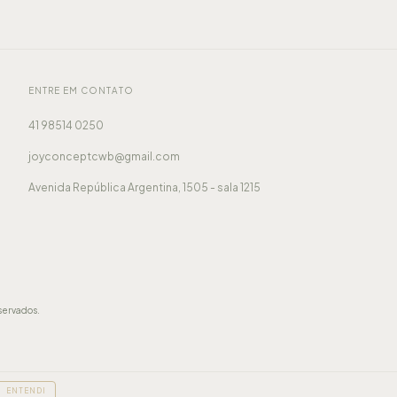
ENTRE EM CONTATO
41 98514 0250
joyconceptcwb@gmail.com
Avenida República Argentina, 1505 - sala 1215
servados.
ENTENDI