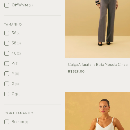
Off White
(2)
TAMANHO
36
(2)
38
(3)
40
(2)
P
(3)
Calça Alfaiataria Reta Mescla Cinza
R$529,00
M
(8)
G
(4)
Gg
(1)
COR E TAMANHO
Branco
(1)