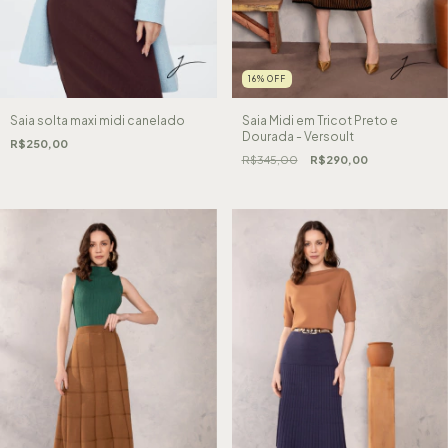
16
%
OFF
Saia solta maxi midi canelado
Saia Midi em Tricot Preto e
Dourada - Versoult
R$250,00
R$345,00
R$290,00