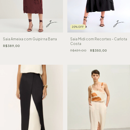
20
%
OFF
Saia Ameixa com Guipir na Barra
Saia Midi com Recortes - Carlota
Costa
R$389,00
R$439,00
R$350,00