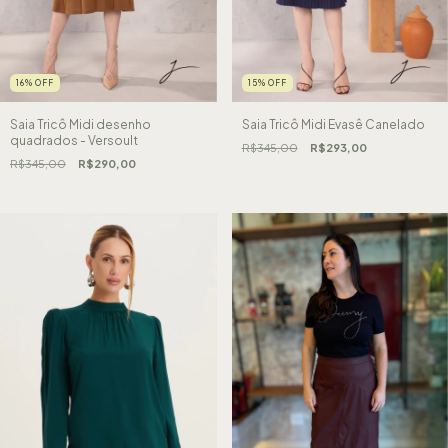
16
%
OFF
15
%
OFF
Saia Tricô Midi desenho
Saia Tricô Midi Evasê Canelado
quadrados - Versoult
R$345,00
R$293,00
R$345,00
R$290,00