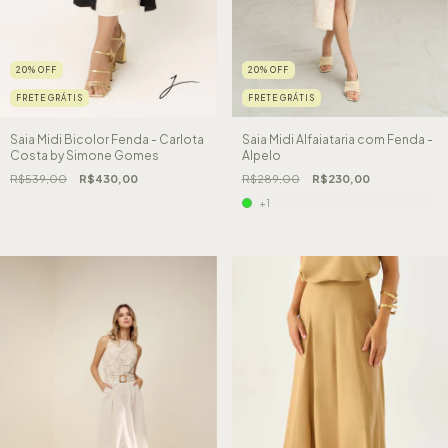
20
%
OFF
20
%
OFF
FRETE GRÁTIS
FRETE GRÁTIS
Saia Midi Bicolor Fenda - Carlota
Saia Midi Alfaiataria com Fenda -
Costa by Simone Gomes
Alpelo
R$539,00
R$430,00
R$289,00
R$230,00
+1