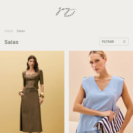
Início
.
Saias
Saias
FILTRAR