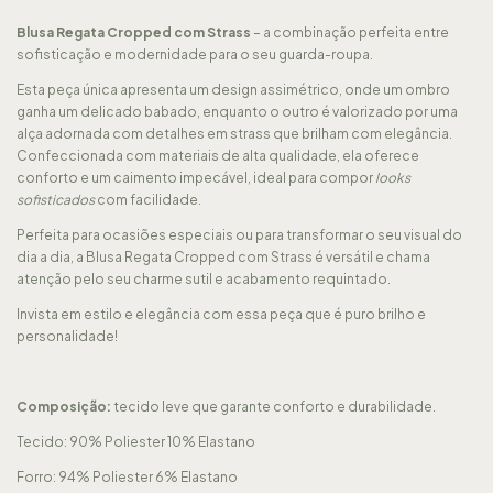
Blusa Regata Cropped com Strass
– a combinação perfeita entre
sofisticação e modernidade para o seu guarda-roupa.
Esta peça única apresenta um design assimétrico, onde um ombro
ganha um delicado babado, enquanto o outro é valorizado por uma
alça adornada com detalhes em strass que brilham com elegância.
Confeccionada com materiais de alta qualidade, ela oferece
conforto e um caimento impecável, ideal para compor
looks
sofisticados
com facilidade.
Perfeita para ocasiões especiais ou para transformar o seu visual do
dia a dia, a Blusa Regata Cropped com Strass é versátil e chama
atenção pelo seu charme sutil e acabamento requintado.
Invista em estilo e elegância com essa peça que é puro brilho e
personalidade!
Composição:
tecido leve que garante conforto e durabilidade.
Tecido: 90% Poliester 10% Elastano
Forro: 94% Poliester 6% Elastano