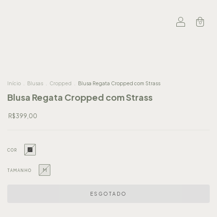
0
Início
.
Blusas
.
Cropped
.
Blusa Regata Cropped com Strass
Blusa Regata Cropped com Strass
R$399,00
COR
M
TAMANHO