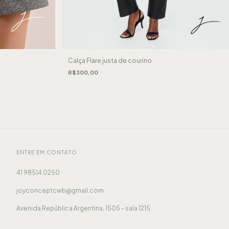
Calça Flare justa de courino
R$300,00
ENTRE EM CONTATO
41 98514 0250
joyconceptcwb@gmail.com
Avenida República Argentina, 1505 - sala 1215