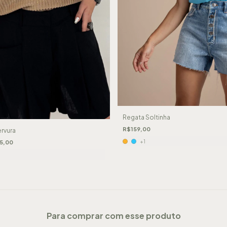
Regata Soltinha
R$159,00
rvura
+1
5,00
Para comprar com esse produto