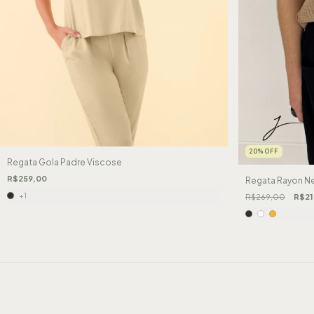
20
%
OFF
Regata Gola Padre Viscose
R$259,00
Regata Rayon Ne
+1
R$269,00
R$21