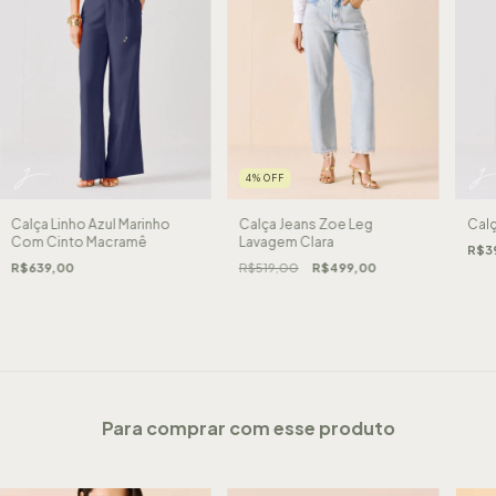
4
%
OFF
Calça Linho Azul Marinho
Calça Jeans Zoe Leg
Calç
Com Cinto Macramê
Lavagem Clara
R$3
R$639,00
R$519,00
R$499,00
Para comprar com esse produto