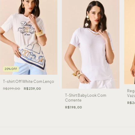
20
%
OFF
T-shirt Off White Com Lenço
R$299,00
R$239,00
Rega
T-Shirt Baby Look Com
Vaz
Corrente
R$2
R$198,00