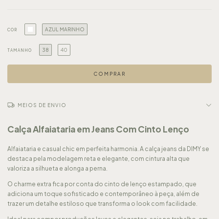
AZUL MARINHO
COR
38
40
TAMANHO
MEIOS DE ENVIO
Calça Alfaiataria em Jeans Com Cinto Lenço
Alfaiataria e casual chic em perfeita harmonia. A calça jeans da DIMY se
destaca pela modelagem reta e elegante, com cintura alta que
valoriza a silhueta e alonga a perna.
O charme extra fica por conta do cinto de lenço estampado, que
adiciona um toque sofisticado e contemporâneo à peça, além de
trazer um detalhe estiloso que transforma o look com facilidade.