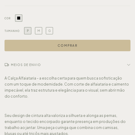
COR
P
M
G
TAMANHO
MEIOS DE ENVIO
A Calça Alfaiataria - a escolha certa para quem busca sofisticação
com um toque de modernidade. Com corte de alfaiataria e caimento
impecável, ela traz estrutura e elegância para o visual, sem abrir mão
do conforto.
Seu design de cintura alta valoriza a silhueta e alonga as pernas,
enquanto o tecido encorpado garante presença em produções do
trabalho ao jantar. Uma peça curinga que combina com camisas,
blusas ou até tricôs mais ajustados.