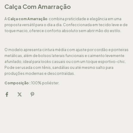
Calça Com Amarração
A
Calça com Amarração
combina praticidade e elegância em uma
proposta versátil para o dia a dia. Confeccionada em tecido leve e de
toque macio, oferece conforto absoluto sem abrir mão do estilo.
O modelo apresenta cintura média com ajuste por cordão e ponteiras
metálicas, além de bolsos laterais funcionais e caimento levemente
afunilado, ideal para looks casuais ou com um toque esportivo-chic.
Pode ser usada com tênis, sandálias ou até mesmo salto para
produções modernas e descontraídas.
Composição :
100% poliéster.