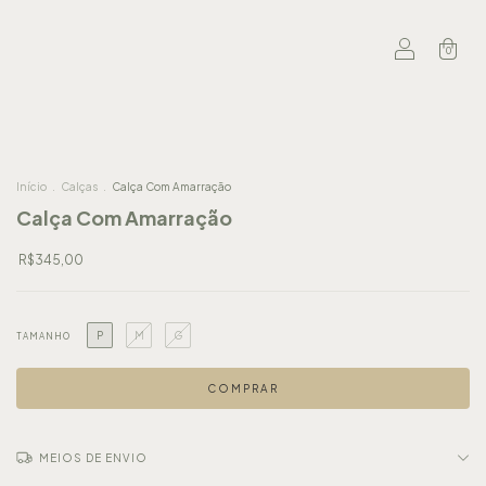
0
Início
.
Calças
.
Calça Com Amarração
Calça Com Amarração
R$345,00
P
M
G
TAMANHO
MEIOS DE ENVIO