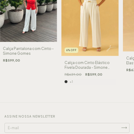
Calça Pantalona com Cinto -
6
%
OFF
Simone Gomes
Calç
R$599,00
Calça com Cinto Elástico
Elas
Fivela Dourada - Simone
R$6
Gomes
R$639,00
R$599,00
+1
ASSINE NOSSA NEWSLETTER