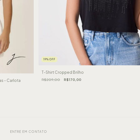
19
%
OFF
T-Shirt Cropped Brilho
R$209,00
R$170,00
 - Carlota
ENTRE EM CONTATO