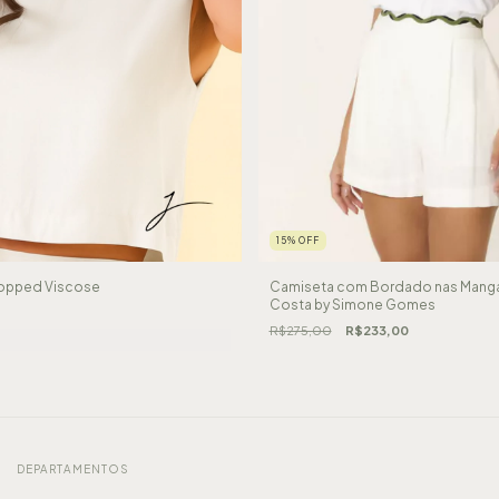
15
%
OFF
ropped Viscose
Camiseta com Bordado nas Mangas
Costa by Simone Gomes
R$275,00
R$233,00
DEPARTAMENTOS