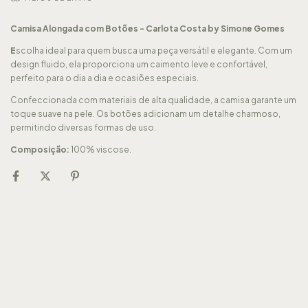
Camisa Alongada com Botões - Carlota Costa by Simone Gomes
E
scolha ideal para quem busca uma peça versátil e elegante. Com um
design fluido, ela proporciona um caimento leve e confortável,
perfeito para o dia a dia e ocasiões especiais.
Confeccionada com materiais de alta qualidade, a camisa garante um
toque suave na pele. Os botões adicionam um detalhe charmoso,
permitindo diversas formas de uso.
Composição:
100% viscose.