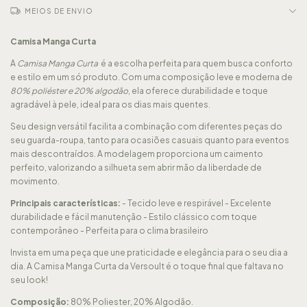
MEIOS DE ENVIO
Camisa Manga Curta
A
Camisa Manga Curta
é a escolha perfeita para quem busca conforto
e estilo em um só produto. Com uma composição leve e moderna de
80% poliéster e 20% algodão
, ela oferece durabilidade e toque
agradável à pele, ideal para os dias mais quentes.
Seu design versátil facilita a combinação com diferentes peças do
seu guarda-roupa, tanto para ocasiões casuais quanto para eventos
mais descontraídos. A modelagem proporciona um caimento
perfeito, valorizando a silhueta sem abrir mão da liberdade de
movimento.
Principais características:
- Tecido leve e respirável - Excelente
durabilidade e fácil manutenção - Estilo clássico com toque
contemporâneo - Perfeita para o clima brasileiro
Invista em uma peça que une praticidade e elegância para o seu dia a
dia. A Camisa Manga Curta da Versoult é o toque final que faltava no
seu look!
Composição:
80% Poliester, 20% Algodão.