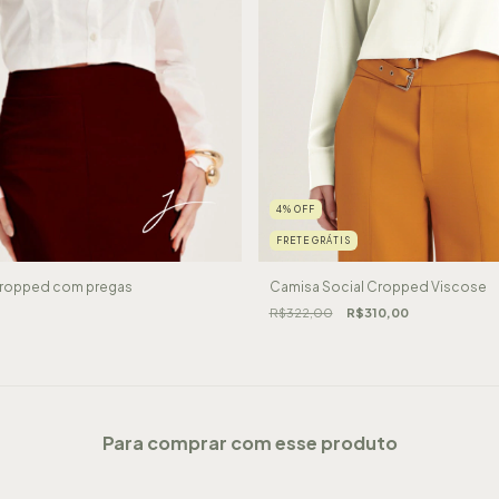
4
%
OFF
FRETE GRÁTIS
Cropped com pregas
Camisa Social Cropped Viscose
R$322,00
R$310,00
Para comprar com esse produto