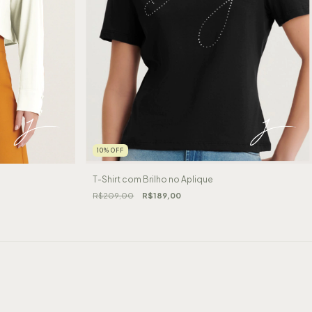
10
%
OFF
T-Shirt com Brilho no Aplique
R$209,00
R$189,00