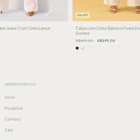
6
%
OFF
ia em Jeans Com Cinto Lenço
Calça com Cinto Elástico Fivela D
Gomes
R$639,00
R$599,00
+1
DEPARTAMENTOS
Início
Produtos
Contato
Sale