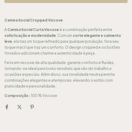
Camisa Social Cropped Viscose
A
Camisa Social Curta Viscose
é a combinação perfeita entre
sofisticação e modernidade
. Com um
corte elegante e caimento
leve
, ela traz um toque refinado para qualquer produção, fora seu
toque macil que traz um conforto. O design cropped e os botões
forrados adicionam charme e autenticidade à peça.
Feita em viscose de alta qualidade, garante conforto e fluidez,
tornando-se ideal para looks versáteis que vão do trabalho a
ocasiões especiais. Além disso, sua tonalidade neutra permite
combinações elegantes e atemporais, elevando o estilo com
praticidade e personalidade.
Composição :
100 % Viscose