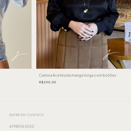
Camisa Acetinada manga longa com botões
R$240,00
ENTRE EM CONTATO
41 98514 0250