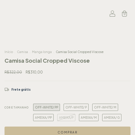
0
Início
.
Camisa
.
Manga longa
.
Camisa Social Cropped Viscose
Camisa Social Cropped Viscose
R$322,00
R$310,00
Frete grátis
OFF-WHITE/ PP
OFF-WHITE/ P
OFF-WHITE/ M
COR E TAMANHO
AMEIXA/ PP
AMEIXA/P
AMEIXA/ M
AMEIXA/ G