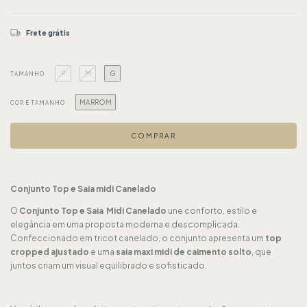
Frete grátis
P
M
G
TAMANHO
MARROM
COR E TAMANHO
Conjunto Top e Saia midi
Canelado
O
Conjunto Top e Saia Midi Canelado
une conforto, estilo e
elegância em uma proposta moderna e descomplicada.
Confeccionado em tricot canelado, o conjunto apresenta um
top
cropped ajustado
e uma
saia maxi midi de caimento solto
, que
juntos criam um visual equilibrado e sofisticado.