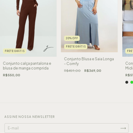
20
%
OFF
FRETE GRÁTIS
FRETE GRÁTIS
FRE
Conjunto Blusa e Saia Longa
Conjunto calça pantalona e
Conj
- Comfy
blusa de manga comprida
Midi
R$459,00
R$369,00
R$550,00
R$5
ASSINE NOSSA NEWSLETTER