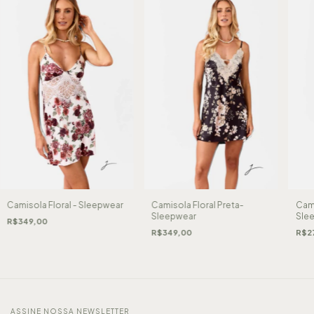
Camisola Floral - Sleepwear
Camisola Floral Preta-
Cami
Sleepwear
Sle
R$349,00
R$349,00
R$2
ASSINE NOSSA NEWSLETTER