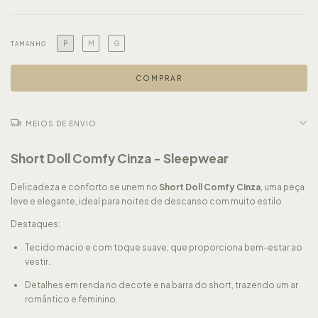
P
M
G
TAMANHO
MEIOS DE ENVIO
Short Doll Comfy Cinza - Sleepwear
Delicadeza e conforto se unem no
Short Doll Comfy Cinza
, uma peça
leve e elegante, ideal para noites de descanso com muito estilo.
Destaques:
Tecido macio e com toque suave, que proporciona bem-estar ao
vestir.
Detalhes em renda no decote e na barra do short, trazendo um ar
romântico e feminino.