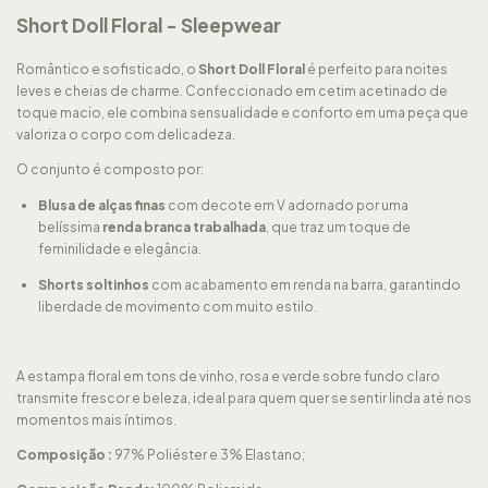
Short Doll Floral - Sleepwear
Romântico e sofisticado, o
Short Doll Floral
é perfeito para noites
leves e cheias de charme. Confeccionado em cetim acetinado de
toque macio, ele combina sensualidade e conforto em uma peça que
valoriza o corpo com delicadeza.
O conjunto é composto por:
Blusa de alças finas
com decote em V adornado por uma
belíssima
renda branca trabalhada
, que traz um toque de
feminilidade e elegância.
Shorts soltinhos
com acabamento em renda na barra, garantindo
liberdade de movimento com muito estilo.
A estampa floral em tons de vinho, rosa e verde sobre fundo claro
transmite frescor e beleza, ideal para quem quer se sentir linda até nos
momentos mais íntimos.
Composição :
97% Poliéster e 3% Elastano;