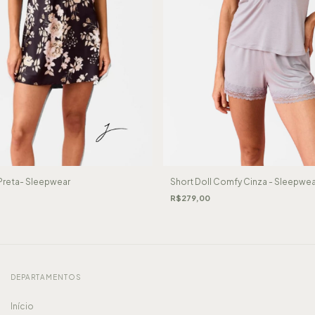
 Preta- Sleepwear
Short Doll Comfy Cinza - Sleepwea
R$279,00
DEPARTAMENTOS
Início