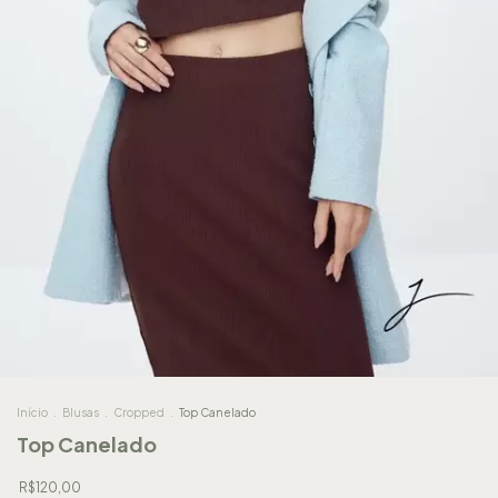
Início
.
Blusas
.
Cropped
.
Top Canelado
Top Canelado
R$120,00