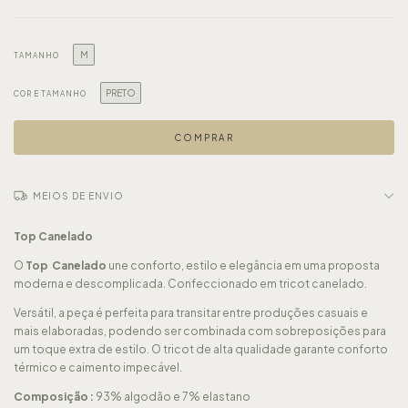
M
TAMANHO
PRETO
COR E TAMANHO
MEIOS DE ENVIO
Top
Canelado
O
Top Canelado
une conforto, estilo e elegância em uma proposta
moderna e descomplicada. Confeccionado em tricot canelado.
Versátil, a peça é perfeita para transitar entre produções casuais e
mais elaboradas, podendo ser combinada com sobreposições para
um toque extra de estilo. O tricot de alta qualidade garante conforto
térmico e caimento impecável.
Composição :
93% algodão e 7% elastano