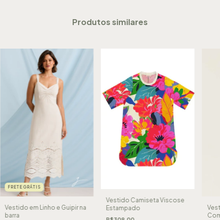
Produtos similares
FRETE GRÁTIS
Vestido Camiseta Viscose
Vestido em Linho e Guipir na
Vest
Estampado
barra
Com
R$309,00