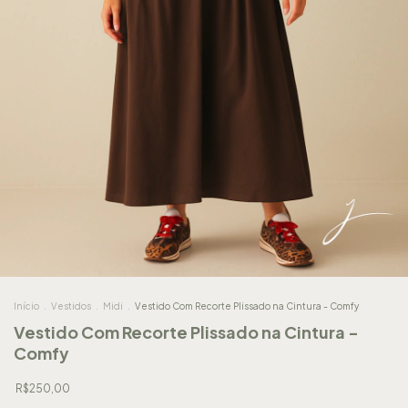
Início
.
Vestidos
.
Midi
.
Vestido Com Recorte Plissado na Cintura - Comfy
Vestido Com Recorte Plissado na Cintura -
Comfy
R$250,00