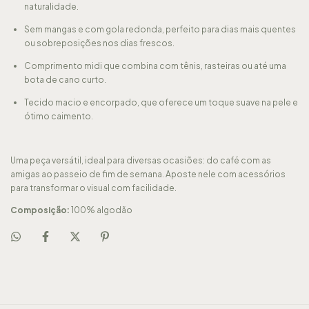
naturalidade.
Sem mangas e com gola redonda, perfeito para dias mais quentes
ou sobreposições nos dias frescos.
Comprimento midi que combina com tênis, rasteiras ou até uma
bota de cano curto.
Tecido macio e encorpado, que oferece um toque suave na pele e
ótimo caimento.
Uma peça versátil, ideal para diversas ocasiões: do café com as
amigas ao passeio de fim de semana. Aposte nele com acessórios
para transformar o visual com facilidade.
Composição:
100% algodão