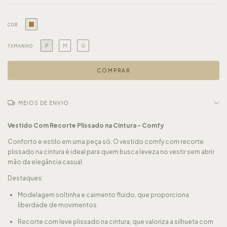
COR
P
M
G
TAMANHO
MEIOS DE ENVIO
Vestido Com Recorte Plissado na Cintura - Comfy
Conforto e estilo em uma peça só. O vestido comfy com recorte
plissado na cintura é ideal para quem busca leveza no vestir sem abrir
mão da elegância casual.
Destaques:
Modelagem soltinha e caimento fluido, que proporciona
liberdade de movimentos.
Recorte com leve plissado na cintura, que valoriza a silhueta com