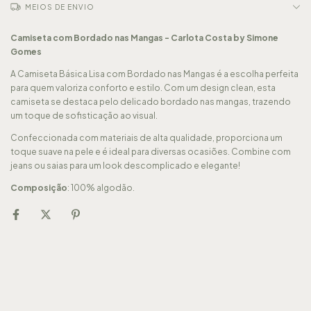
MEIOS DE ENVIO
Camiseta com Bordado nas Mangas - Carlota Costa by Simone
Gomes
A Camiseta Básica Lisa com Bordado nas Mangas é a escolha perfeita
para quem valoriza conforto e estilo. Com um design clean, esta
camiseta se destaca pelo delicado bordado nas mangas, trazendo
um toque de sofisticação ao visual.
Confeccionada com materiais de alta qualidade, proporciona um
toque suave na pele e é ideal para diversas ocasiões. Combine com
jeans ou saias para um look descomplicado e elegante!
Composição
: 100% algodão.