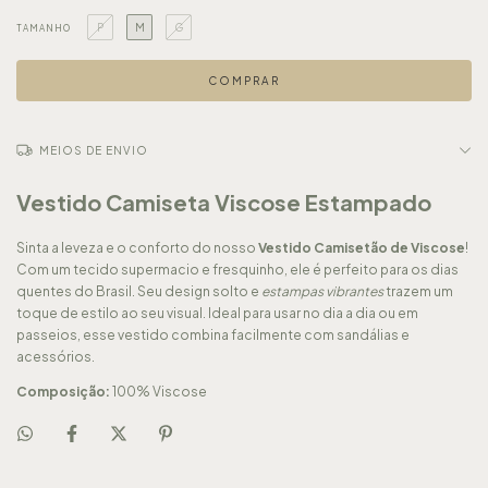
P
M
G
TAMANHO
MEIOS DE ENVIO
Vestido Camiseta Viscose Estampado
Sinta a leveza e o conforto do nosso
Vestido Camisetão de Viscose
!
Com um tecido supermacio e fresquinho, ele é perfeito para os dias
quentes do Brasil. Seu design solto e
estampas vibrantes
trazem um
toque de estilo ao seu visual. Ideal para usar no dia a dia ou em
passeios, esse vestido combina facilmente com sandálias e
acessórios.
Composição:
100% Viscose