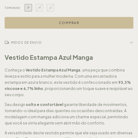
P
M
G
TAMANHO
MEIOS DE ENVIO
Vestido Estampa Azul Manga
Conheça o
Vestido Estampa Azul Manga
, uma peça que combina
leveza e estilo para a mulher moderna. Com uma encantadora
estampa em azul e branco, este vestido é confeccionado em
93,3%
viscose e 6,7% linho
, proporcionando um toque suave e respirável ao
seu corpo.
Seu design
solto e confortável
garante liberdade de movimentos,
tornando-o ideal para dias quentes ou ocasiões descontraídas. A
modelagem com mangas adiciona um charme especial, permitindo
que você se sinta elegante sem abrir mão do conforto.
A versatilidade deste vestido permite que ele seja usado em diversas