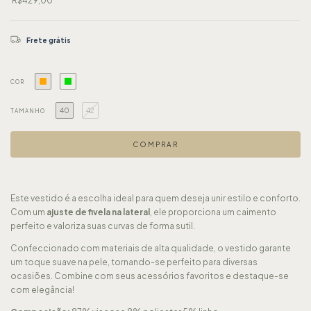
R$429,00
Frete grátis
COR
40
42
TAMANHO
Este vestido é a escolha ideal para quem deseja unir estilo e conforto.
Com um
ajuste de fivela na lateral
, ele proporciona um caimento
perfeito e valoriza suas curvas de forma sutil.
Confeccionado com materiais de alta qualidade, o vestido garante
um toque suave na pele, tornando-se perfeito para diversas
ocasiões. Combine com seus acessórios favoritos e destaque-se
com elegância!