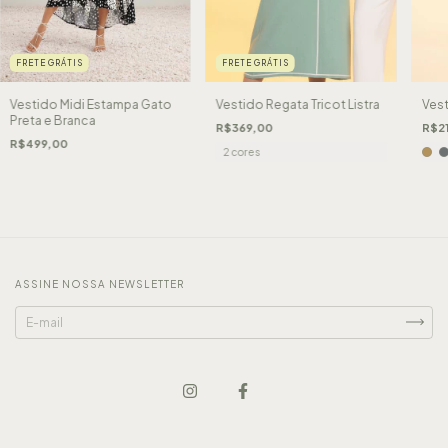
FRETE GRÁTIS
FRETE GRÁTIS
Vestido Midi Estampa Gato
Vest
Vestido Regata Tricot Listra
Preta e Branca
R$2
R$369,00
R$499,00
2 cores
ASSINE NOSSA NEWSLETTER