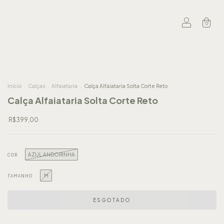
0
Início
.
Calças
.
Alfaiataria
.
Calça Alfaiataria Solta Corte Reto
Calça Alfaiataria Solta Corte Reto
R$399,00
AZUL ANDORINHA
COR
M
TAMANHO