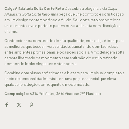
Calça Alfaiataria Solta Corte Reto
Descubra a elegância da
Calça
Alfaiataria Solta Corte Reto
, uma peça que une conforto e sofisticação
em um design contemporâneo e fluido. Seu corte reto proporciona
um caimento leve e perfeito para valorizar a silhueta com discrição e
charme.
Confeccionada com tecido de alta qualidade, esta calça é ideal para
as mulheres que buscam versatilidade, transitando com facilidade
entre ambientes profissionais e ocasiões sociais. A modelagem solta
garante liberdade de movimento sem abrir mão do estilo refinado,
compondo looks elegantes e atemporais.
Combine com blusas sofisticadas e blazers para um visual completo e
cheio de personalidade. Invista em uma peça essencial que eleva
qualquer produção com requinte e modernidade.
Composição:
63% Poliéster, 35% Viscose 2% Elastano