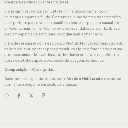
ideal para as climas quentes do Brasil.
O design midi valoriza a silhueta feminina, proporcionando um
caimento elegante e fluido. Com um visual moderno e descontraído,
ele é perfeito para diversas ocasiões, desde um passeio casual até
um evento mais formal. Combine-o com sandálias para um look leve
ou com sapatos de salto para um toque mais sofisticado.
Além de ser uma escolha estilosa, o Vestido Midi Lavado mas cuidado
na hora de lavar, por essa peça possuir um efeito diferenciado por um
processo único de lavanderia, podem haver possíveis variações de
cores e detalhes após o processo de lavagem doméstica.
Composição
: 100% algodão.
Transforme seu guarda-roupa com o
Vestido Midi Lavado
e sinta-se
confiante e elegante em qualquer situação!